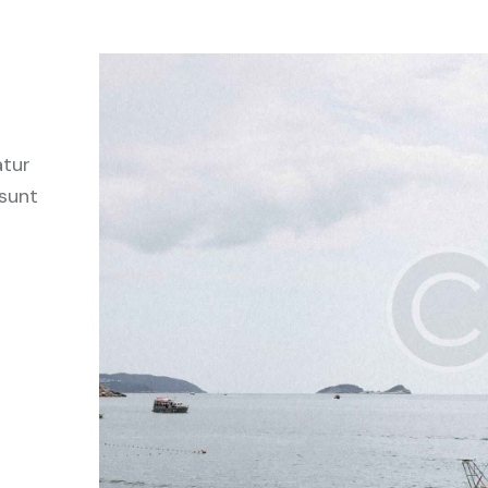
m
atur
 sunt