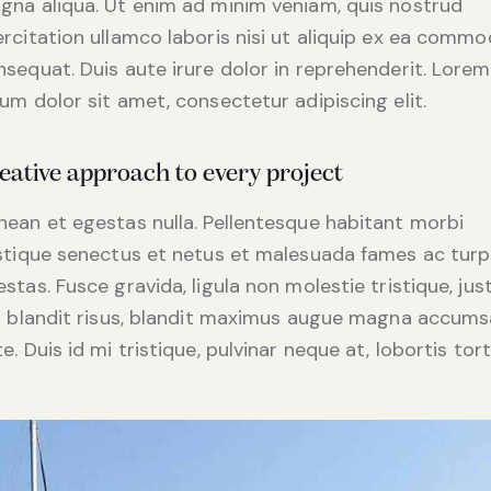
gna aliqua. Ut enim ad minim veniam, quis nostrud
ercitation ullamco laboris nisi ut aliquip ex ea comm
nsequat. Duis aute irure dolor in reprehenderit. Lorem
um dolor sit amet, consectetur adipiscing elit.
eative approach to every project
nean et egestas nulla. Pellentesque habitant morbi
istique senectus et netus et malesuada fames ac turp
stas. Fusce gravida, ligula non molestie tristique, jus
it blandit risus, blandit maximus augue magna accum
e. Duis id mi tristique, pulvinar neque at, lobortis tort