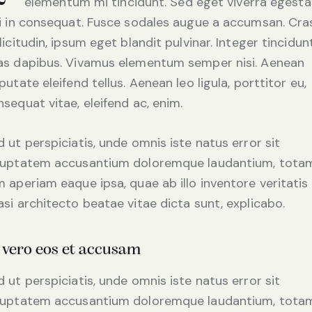
elementum mi tincidunt. Sed eget viverra egesta
si in consequat. Fusce sodales augue a accumsan. Cra
licitudin, ipsum eget blandit pulvinar. Integer tincidunt
as dapibus. Vivamus elementum semper nisi. Aenean
putate eleifend tellus. Aenean leo ligula, porttitor eu,
sequat vitae, eleifend ac, enim.
 ut perspiciatis, unde omnis iste natus error sit
luptatem accusantium doloremque laudantium, tota
 aperiam eaque ipsa, quae ab illo inventore veritatis
si architecto beatae vitae dicta sunt, explicabo.
 vero eos et accusam
 ut perspiciatis, unde omnis iste natus error sit
luptatem accusantium doloremque laudantium, tota