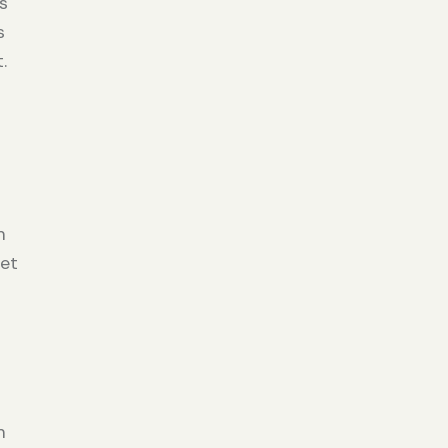
s
s
.
m
 et
m