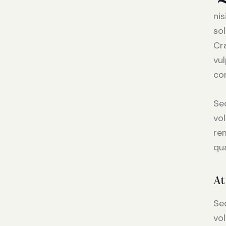
ni
sol
Cr
vul
con
Sed
vo
rem
qua
At
Sed
vo