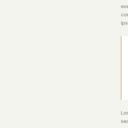
ex
co
ips
Lo
se