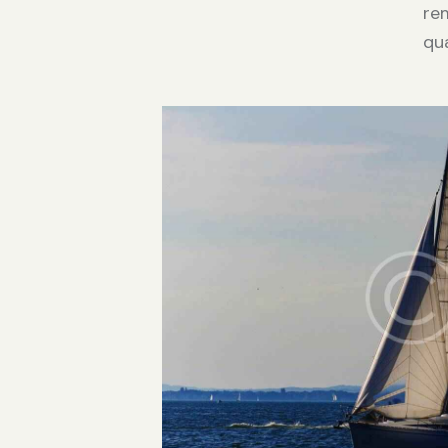
rem
qu