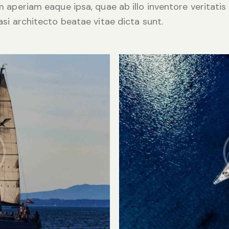
 aperiam eaque ipsa, quae ab illo inventore veritatis
asi architecto beatae vitae dicta sunt.