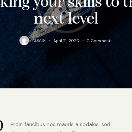
king your skills to 
next level
April 21, 2020
0
Comments
ADMIN
Q
Proin faucibus nec mauris a sodales, sed