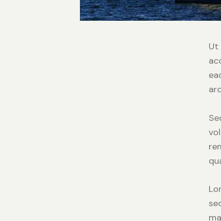
Ut
ac
eaq
ar
Sed
vo
rem
qua
Lo
se
ma