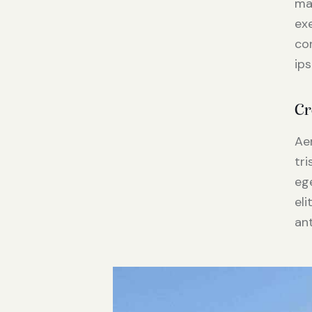
ma
ex
co
ips
Cr
Ae
tr
ege
el
ant