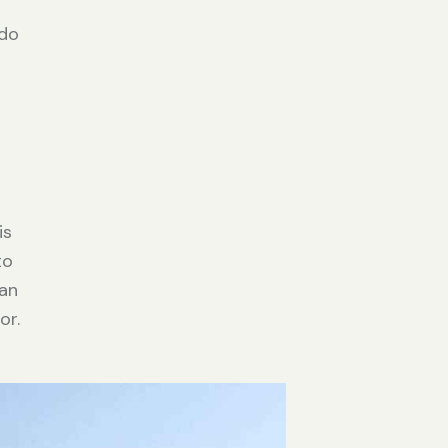
odo
is
to
san
or.