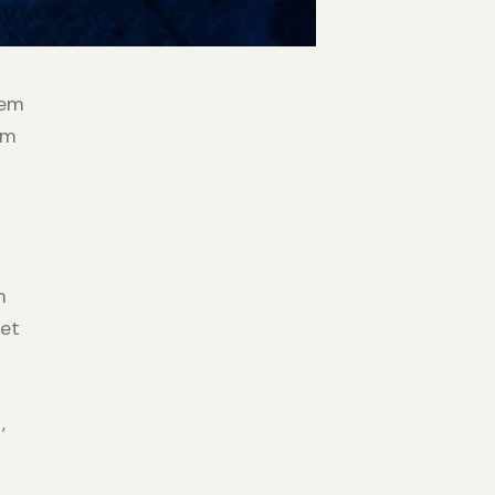
tem
am
m
 et
,