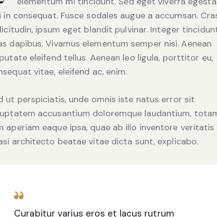
elementum mi tincidunt. Sed eget viverra egesta
si in consequat. Fusce sodales augue a accumsan. Cra
licitudin, ipsum eget blandit pulvinar. Integer tincidunt
as dapibus. Vivamus elementum semper nisi. Aenean
putate eleifend tellus. Aenean leo ligula, porttitor eu,
sequat vitae, eleifend ac, enim.
 ut perspiciatis, unde omnis iste natus error sit
luptatem accusantium doloremque laudantium, tota
 aperiam eaque ipsa, quae ab illo inventore veritatis
si architecto beatae vitae dicta sunt, explicabo.
Curabitur varius eros et lacus rutrum