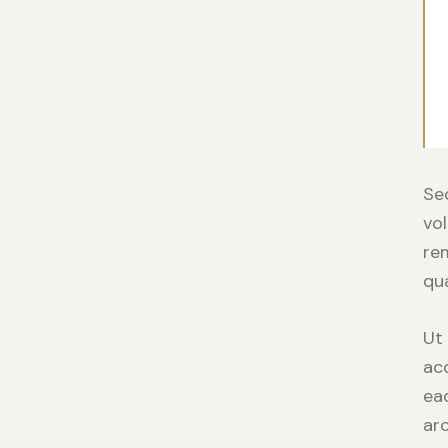
Sed
vo
rem
qu
Ut
ac
eaq
ar