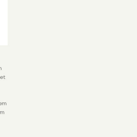
m
 et
tem
am