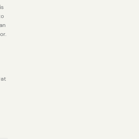
is
to
san
or.
rat