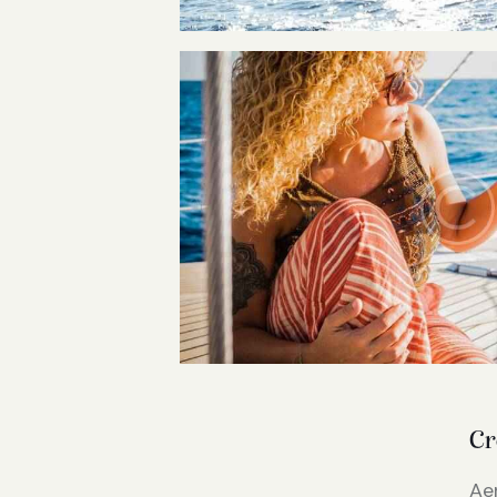
Cr
Ae