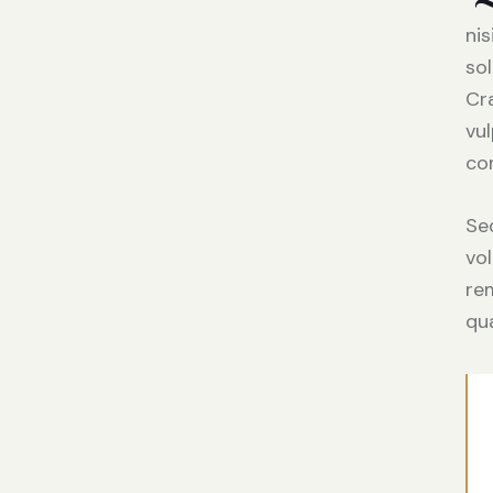
ni
sol
Cr
vul
con
Sed
vo
rem
qua