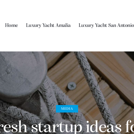
Home
Luxury Yacht Amalia
Luxury Yacht San Antonio
MEDIA
resh startup ideas f