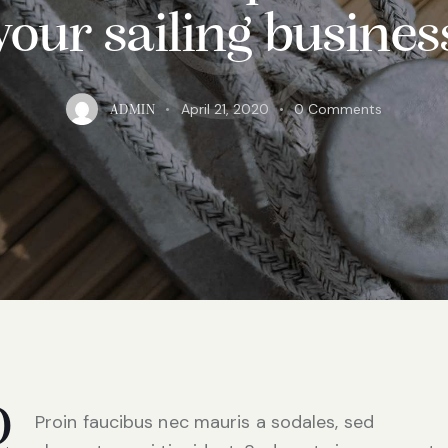
your sailing busines
April 21, 2020
0
Comments
ADMIN
Q
Proin faucibus nec mauris a sodales, sed