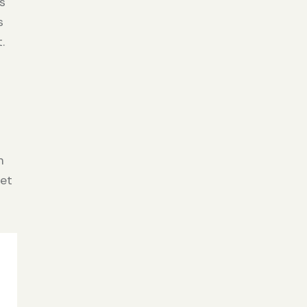
s
s
.
m
 et