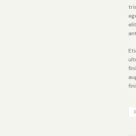
tr
ege
el
ant
Et
ul
fi
au
fin