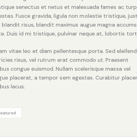
istique senectus et netus et malesuada fames ac turp
stas. Fusce gravida, ligula non molestie tristique, jus
it blandit risus, blandit maximus augue magna accum
e. Duis id mi tristique, pulvinar neque at, lobortis tort
iam vitae leo et diam pellentesque porta. Sed eleifend
tricies risus, vel rutrum erat commodo ut. Praesent
nibus congue euismod. Nullam scelerisque massa vel
gue placerat, a tempor sem egestas. Curabitur place
ibus lacus.
Featured