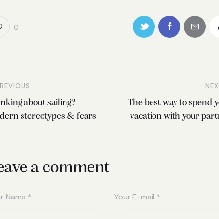
0
REVIOUS
NEX
nking about sailing?
The best way to spend 
dern stereotypes & fears
vacation with your par
eave a comment