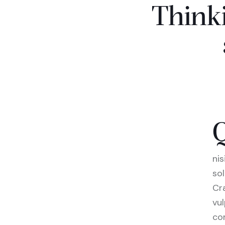
Think
ni
sol
Cr
vul
con