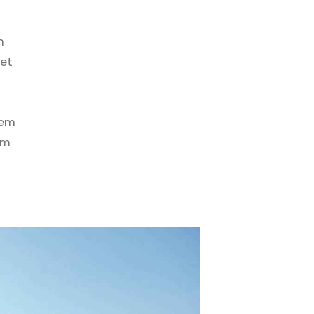
m
 et
tem
am