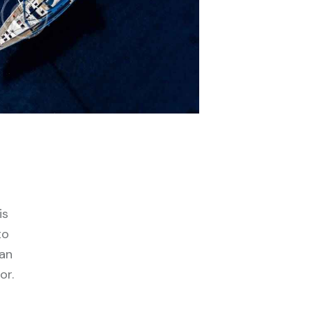
is
to
san
or.