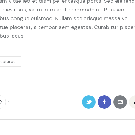
iam vitae leo et diam pellentesque porta. Sed eleifend
tricies risus, vel rutrum erat commodo ut. Praesent
nibus congue euismod. Nullam scelerisque massa vel
gue placerat, a tempor sem egestas. Curabitur place
ibus lacus.
Featured
1