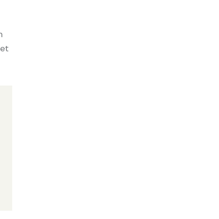
m
 et