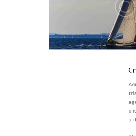
Cr
Ae
tr
ege
el
ant