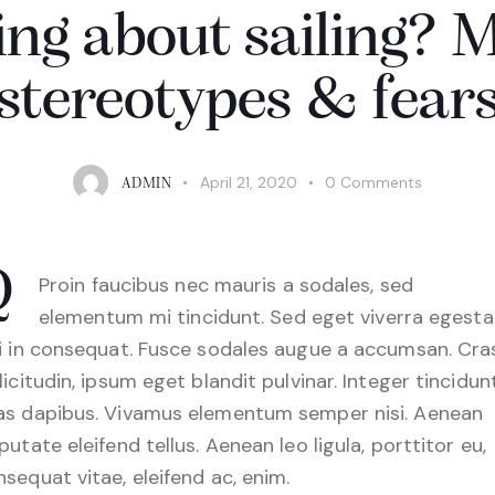
ing about sailing? 
stereotypes & fear
April 21, 2020
0
Comments
ADMIN
Q
Proin faucibus nec mauris a sodales, sed
elementum mi tincidunt. Sed eget viverra egesta
si in consequat. Fusce sodales augue a accumsan. Cra
licitudin, ipsum eget blandit pulvinar. Integer tincidunt
as dapibus. Vivamus elementum semper nisi. Aenean
putate eleifend tellus. Aenean leo ligula, porttitor eu,
sequat vitae, eleifend ac, enim.