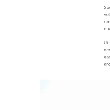
Sed
vo
rem
qu
Ut
ac
eaq
ar