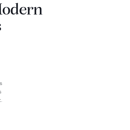
Modern
s
s
s
.